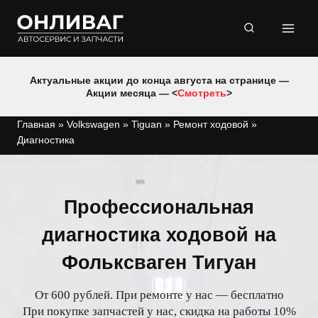
Перейти
к
содержимому
Актуальные акции до конца августа на странице —
Акции месяца — <
Смотреть
>
Главная
»
Volkswagen
»
Tiguan
»
Ремонт ходовой
»
Диагностика
Профессиональная
диагностика ходовой на
Фольксваген Тигуан
От 600 рублей. При ремонте у нас — бесплатно
При покупке запчастей у нас, скидка на работы 10%