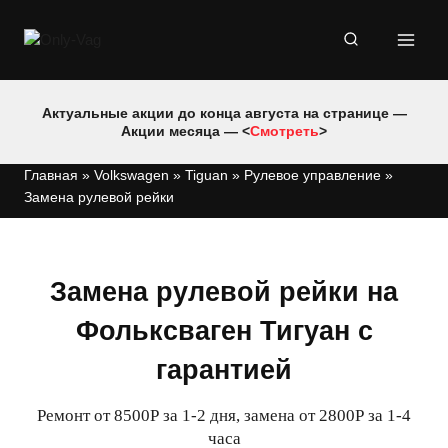
Перейти
к
содержимому
Актуальные акции до конца августа на странице —
Акции месяца — <
Смотреть
>
Главная
»
Volkswagen
»
Tiguan
»
Рулевое управление
»
Замена рулевой рейки
Замена рулевой рейки на
Фольксваген Тигуан с
гарантией
Ремонт от 8500Р за 1-2 дня, замена от 2800Р за 1-4
часа