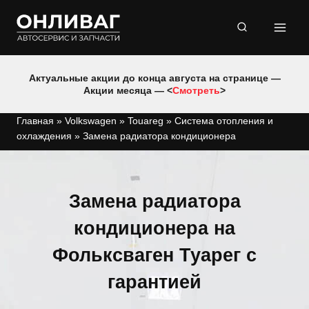
Перейти
к
содержимому
Актуальные акции до конца августа на странице —
Акции месяца — <
Смотреть
>
Главная
»
Volkswagen
»
Touareg
»
Система отопления и
охлаждения
»
Замена радиатора кондиционера
Замена радиатора
кондиционера на
Фольксваген Туарег с
гарантией