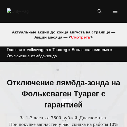
Перейти
к
содержимому
Актуальные акции до конца августа на странице —
Акции месяца — <
Смотреть
>
Главная
»
Volkswagen
»
Touareg
»
Выхлопная система
»
Отключение лямбда-зонда
Отключение лямбда-зонда на
Фольксваген Туарег с
гарантией
За 1-3 часа, от 7500 рублей. Диагностика.
При покупке запчастей у нас, скидка на работы 10%