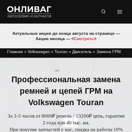
Перейти
к
содержимому
Актуальные акции до конца августа на странице —
Акции месяца — <
Смотреть
>
Главная
»
Volkswagen
»
Touran
»
Двигатель
»
Замена ГРМ
Профессиональная замена
ремней и цепей ГРМ на
Volkswagen Touran
За 3-5 часов от 8000₽ ремень / 13200₽ цепь, гарантия
2 года или 40 тыс. км.
При покупке запчастей у нас, скидка на работы 10%