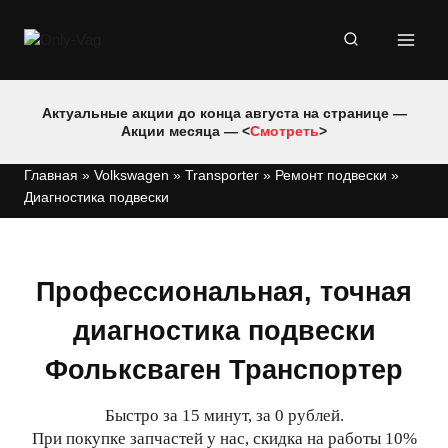
Перейти
к
содержимому
Актуальные акции до конца августа на странице —
Акции месяца — <
Смотреть
>
Главная
»
Volkswagen
»
Transporter
»
Ремонт подвески
»
Диагностика подвески
Профессиональная, точная
диагностика подвески
Фольксваген Транспортер
Быстро за 15 минут, за 0 рублей.
При покупке запчастей у нас, скидка на работы 10%