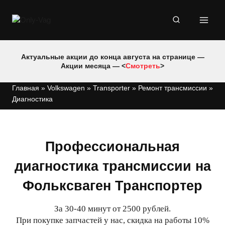
Перейти
к
содержимому
Актуальные акции до конца августа на странице —
Акции месяца — <
Смотреть
>
Главная
»
Volkswagen
»
Transporter
»
Ремонт трансмиссии
»
Диагностика
Профессиональная
диагностика трансмиссии на
Фольксваген Транспортер
За 30-40 минут от 2500 рублей.
При покупке запчастей у нас, скидка на работы 10%