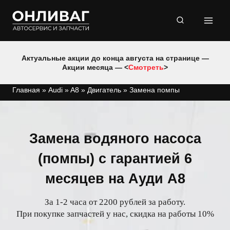
Перейти
к
содержимому
Актуальные акции до конца августа на странице —
Акции месяца — <
Смотреть
>
Главная
»
Audi
»
A8
»
Двигатель
»
Замена помпы
Замена водяного насоса
(помпы) с гарантией 6
месяцев на Ауди A8
За 1-2 часа от 2200 рублей за работу.
При покупке запчастей у нас, скидка на работы 10%