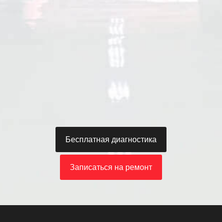
К
у
д
р
о
в
с
к
и
й
Бесплатная диагностика
Записаться на ремонт