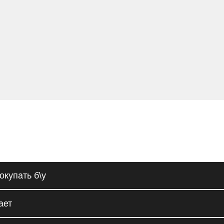
окупать б\у
ает