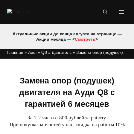
Перейти
к
содержимому
Актуальные акции до конца августа на странице —
Акции месяца — <
Смотреть
>
Главная
»
Audi
»
Q8
»
Двигатель
»
Замена опор (подушек)
Замена опор (подушек)
двигателя на Ауди Q8 с
гарантией 6 месяцев
За 1-2 часа от 800 рублей за работу.
При покупке запчастей у нас, скидка на работы 10%