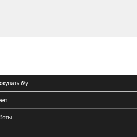
окупать б\у
ает
аботы