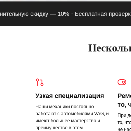
ьную скидку — 10% ·
Бесплатная проверка подв
Нескольк
Узкая специализация
Рем
то, 
Наши механики постоянно
работают с автомобилями VAG, и
При д
имеют большее мастерство и
то, чт
преимущество в этом
не на