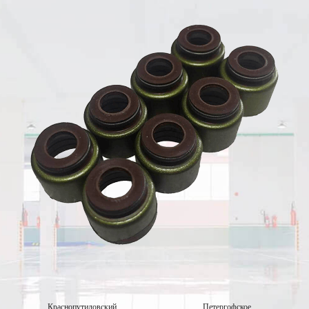
Краснопутиловский
Петергофское