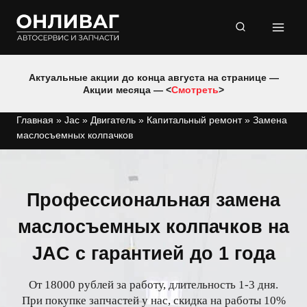
Перейти
к
содержимому
Актуальные акции до конца августа на странице —
Акции месяца — <
Смотреть
>
Главная
»
Jac
»
Двигатель
»
Капитальный ремонт
»
Замена
маслосъемных колпачков
Профессиональная замена
маслосъемных колпачков на
JAC с гарантией до 1 года
От 18000 рублей за работу, длительность 1-3 дня.
При покупке запчастей у нас, скидка на работы 10%