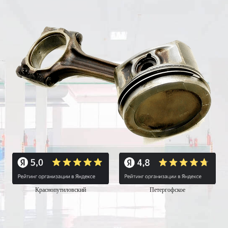
Краснопутиловский
Петергофское