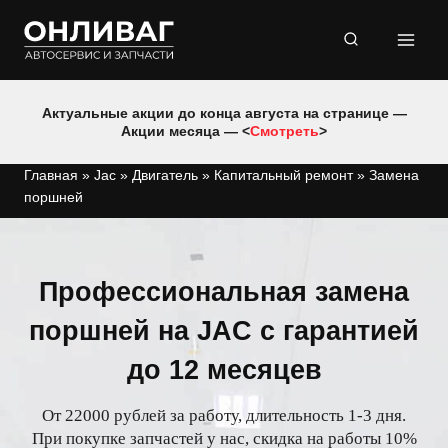
Перейти
к
содержимому
Актуальные акции до конца августа на странице —
Акции месяца — <
Смотреть
>
Главная
»
Jac
»
Двигатель
»
Капитальный ремонт
»
Замена
поршней
Профессиональная замена
поршней на JAC с гарантией
до 12 месяцев
От 22000 рублей за работу, длительность 1-3 дня.
При покупке запчастей у нас, скидка на работы 10%