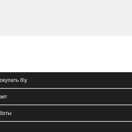
окупать б\у
ает
аботы