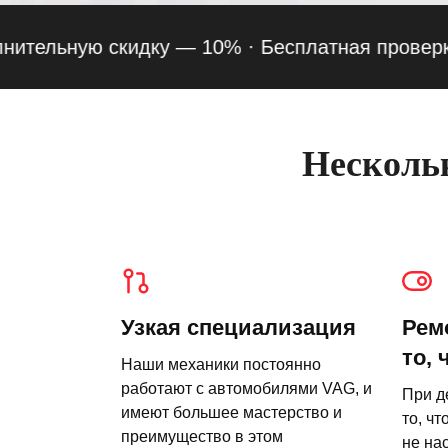
льную скидку — 10% ·
Бесплатная проверка подв
Нескольк
Узкая специализация
Рем
то, 
Наши механики постоянно
работают с автомобилями VAG, и
При д
имеют большее мастерство и
то, чт
преимущество в этом
не на