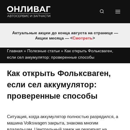
Перейти
к
содержимому
Актуальные акции до конца августа на странице —
Акции месяца — <
Смотреть
>
Главная
»
Полезные статьи
»
Как открыть Фольксваген,
если сел аккумулятор: проверенные способы
Как открыть Фольксваген,
если сел аккумулятор:
проверенные способы
Ситуация, когда аккумулятор полностью разрядился, а
машина Volkswagen закрыта, знакома многим
владельцам. Центральный замок не реагирует на