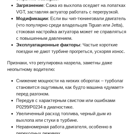
Загрязнение
: Сажа из выхлопа оседает на лопатках
VGT, заставляя актуатор работать с перегрузкой.
Модификации
: Если вы чип-тюнинговали двигатель
(что популярно среди владельцев Tiguan или Jetta),
стоковая настройка актуатора может не справляться
с повышенным давлением.
Эксплуатационные факторы
: Частые короткие
поездки не дают турбине прогреться, ускоряя износ.
Признаки, что регулировка назрела, заметны даже
неопытному водителю:
Снижение мощности на низких оборотах – турболаг
становится ощутимым, как будто машина «думает»
перед разгоном.
Передув с характерным свистом или ошибками
P0299/P0234 в диагностике.
Увеличенный расход топлива, черный дым из
выхлопа или стуки в турбине.
Неравномерная работа двигателя, особенно в
переходных режимах.