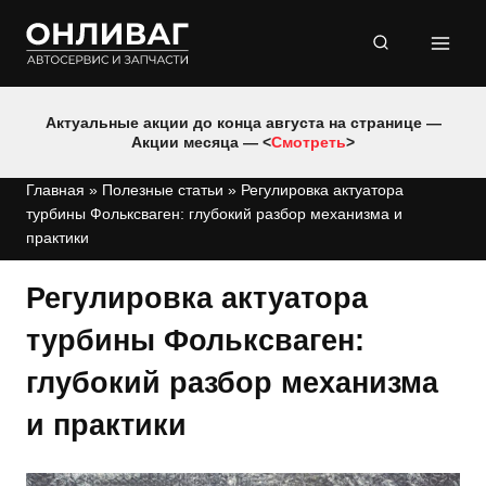
Перейти
к
содержимому
Актуальные акции до конца августа на странице —
Акции месяца — <
Смотреть
>
Главная
»
Полезные статьи
»
Регулировка актуатора
турбины Фольксваген: глубокий разбор механизма и
практики
Регулировка актуатора
турбины Фольксваген:
глубокий разбор механизма
и практики