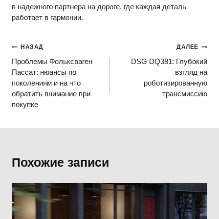
в надежного партнера на дороге, где каждая деталь
работает в гармонии.
Навигация
НАЗАД
ДАЛЕЕ
Проблемы Фольксваген
DSG DQ381: Глубокий
по
Пассат: нюансы по
взгляд на
записям
поколениям и на что
роботизированную
обратить внимание при
трансмиссию
покупке
Похожие записи