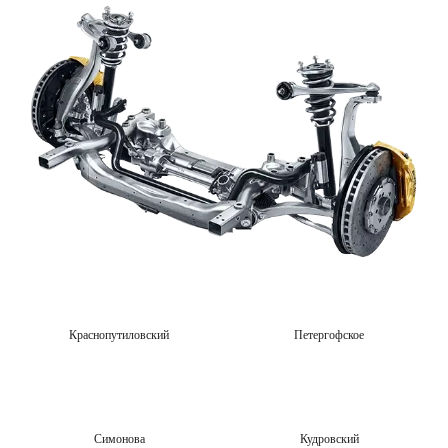
Краснопутиловский
Петергофское
Симонова
Кудровский