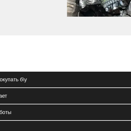
окупать б\у
ает
аботы