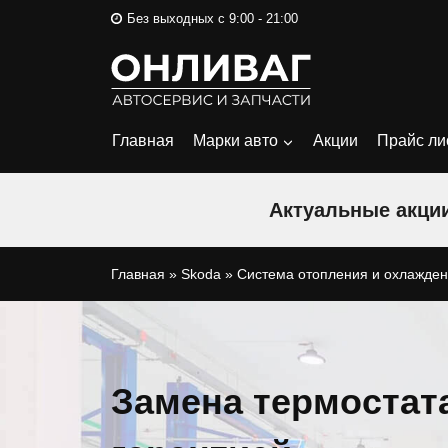
Перейти
Без выходных с 9:00 - 21:00
к
содержимому
Главная
Марки авто
Акции
Прайс ли
Актуальные акции
Главная
»
Skoda
»
Система отопления и охлажде
Замена термостат