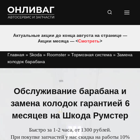
Перейти
к
содержимому
Актуальные акции до конца августа на странице —
Акции месяца — <
Смотреть
>
Главная
»
Skoda
»
Roomster
»
Тормозная система
»
Замена
колодок барабана
Обслуживание барабана и
замена колодок гарантией 6
месяцев на Шкода Румстер
Быстро за 1-2 часа, от 1300 рублей.
При покупке запчастей у нас скидка на работы 10%