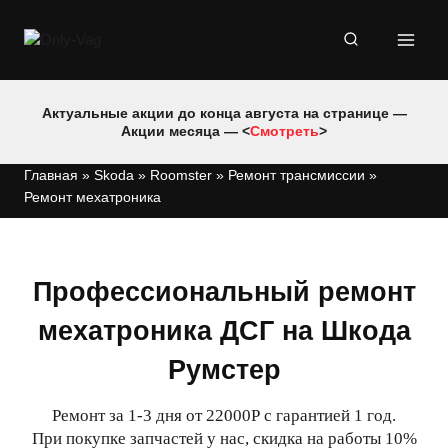
Перейти
к
содержимому
Актуальные акции до конца августа на странице —
Акции месяца — <
Смотреть
>
Главная
»
Skoda
»
Roomster
»
Ремонт трансмиссии
»
Ремонт мехатроника
Профессиональный ремонт
мехатроника ДСГ на Шкода
Румстер
Ремонт за 1-3 дня от 22000Р с гарантией 1 год.
При покупке запчастей у нас, скидка на работы 10%