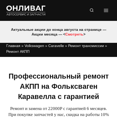
Перейти
к
содержимому
Актуальные акции до конца августа на странице —
Акции месяца — <
Смотреть
>
Главная
»
Volkswagen
»
Caravelle
»
Ремонт трансмиссии
»
Ремонт АКПП
Профессиональный ремонт
АКПП на Фольксваген
Каравелла с гарантией
Ремонт и замена от 22000Р с гарантией 6 месяцев.
При покупке запчастей у нас, скидка на работы 10%