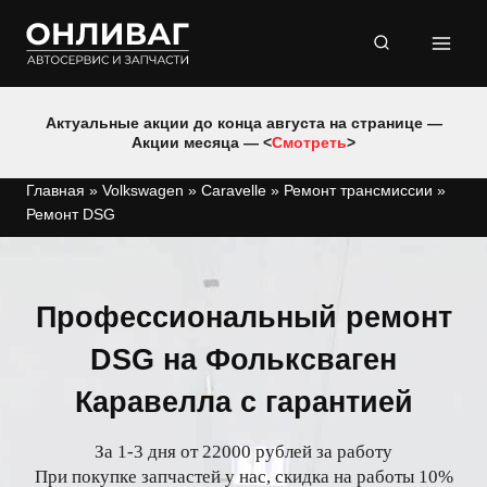
Перейти
к
содержимому
Актуальные акции до конца августа на странице —
Акции месяца — <
Смотреть
>
Главная
»
Volkswagen
»
Caravelle
»
Ремонт трансмиссии
»
Ремонт DSG
Профессиональный ремонт
DSG на Фольксваген
Каравелла с гарантией
За 1-3 дня от 22000 рублей за работу
При покупке запчастей у нас, скидка на работы 10%