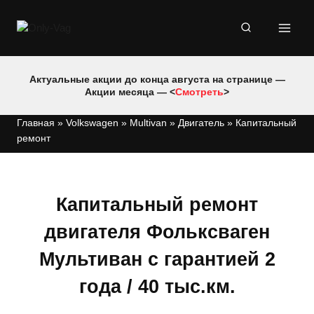
Перейти
к
содержимому
Актуальные акции до конца августа на странице —
Акции месяца — <
Смотреть
>
Главная
»
Volkswagen
»
Multivan
»
Двигатель
»
Капитальный
ремонт
Капитальный ремонт
двигателя Фольксваген
Мультиван с гарантией 2
года / 40 тыс.км.