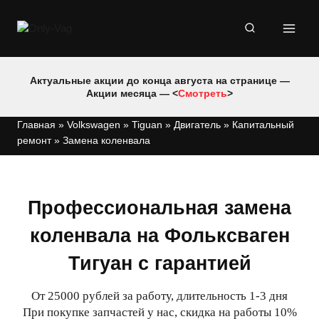
Перейти
к
содержимому
Актуальные акции до конца августа на странице —
Акции месяца — <
Смотреть
>
Главная
»
Volkswagen
»
Tiguan
»
Двигатель
»
Капитальный
ремонт
»
Замена коленвала
Профессиональная замена
коленвала на Фольксваген
Тигуан с гарантией
От 25000 рублей за работу, длительность 1-3 дня
При покупке запчастей у нас, скидка на работы 10%