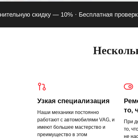
ьную скидку — 10% ·
Бесплатная проверка подве
Нескольк
Узкая специализация
Рем
то, 
Наши механики постоянно
работают с автомобилями VAG, и
При д
имеют большее мастерство и
то, чт
преимущество в этом
не на