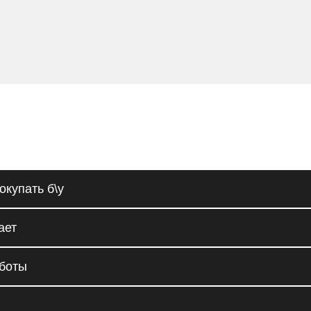
окупать б\у
ает
аботы