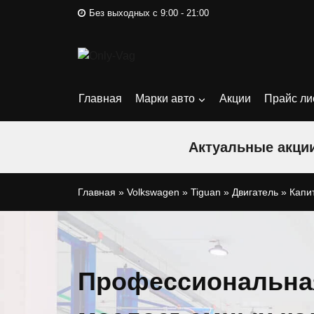
Перейти
Без выходных с 9:00 - 21:00
к
содержимому
Главная
Марки авто
Акции
Прайс ли
Актуальные акции
Главная
»
Volkswagen
»
Tiguan
»
Двигатель
»
Капи
Профессиональна