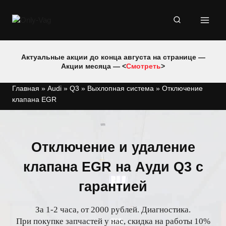
Перейти
к
содержимому
Актуальные акции до конца августа на странице —
Акции месяца — <
Смотреть
>
Главная
»
Audi
»
Q3
»
Выхлопная система
»
Отключение
клапана EGR
Отключение и удаление
клапана EGR на Ауди Q3 с
гарантией
За 1-2 часа, от 2000 рублей. Диагностика.
При покупке запчастей у нас, скидка на работы 10%