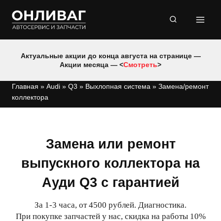
Перейти
к
содержимому
Актуальные акции до конца августа на странице —
Акции месяца — <
Смотреть
>
Главная
»
Audi
»
Q3
»
Выхлопная система
»
Замена/ремонт
коллектора
Замена или ремонт
выпускного коллектора на
Ауди Q3 с гарантией
За 1-3 часа, от 4500 рублей. Диагностика.
При покупке запчастей у нас, скидка на работы 10%