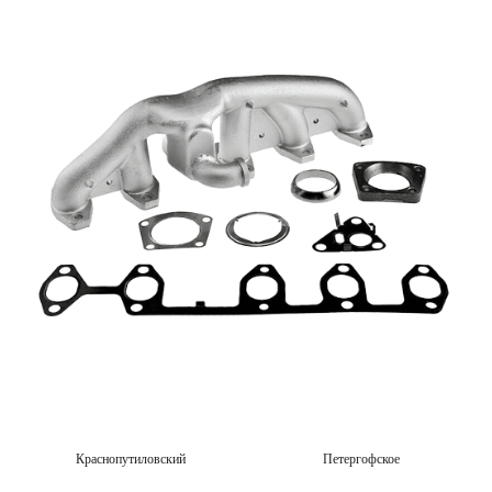
Краснопутиловский
Петергофское