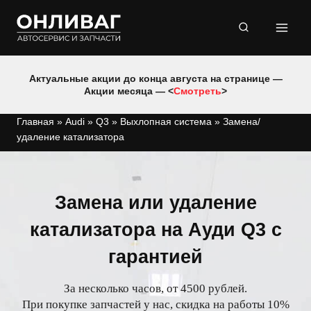
Перейти
к
содержимому
Актуальные акции до конца августа на странице —
Акции месяца — <
Смотреть
>
Главная
»
Audi
»
Q3
»
Выхлопная система
»
Замена/
удаление катализатора
Замена или удаление
катализатора на Ауди Q3 с
гарантией
За несколько часов, от 4500 рублей.
При покупке запчастей у нас, скидка на работы 10%