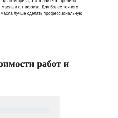
 под антифриза, это значит что пробило
ы масла и антифриза. Для более точного
 масла лучше сделать профессиональную
оимости работ и