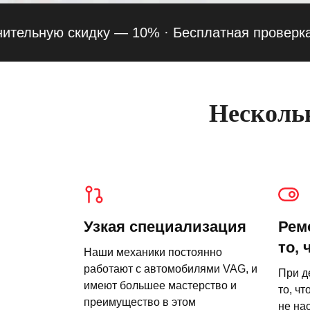
ьную скидку — 10% ·
Бесплатная проверка подве
Нескольк
Узкая специализация
Рем
то, 
Наши механики постоянно
работают с автомобилями VAG, и
При д
имеют большее мастерство и
то, чт
преимущество в этом
не на