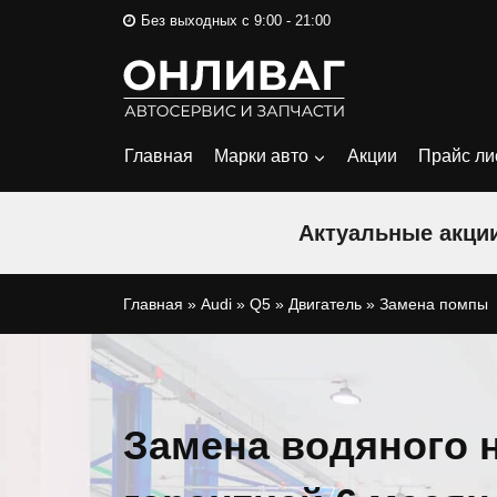
Перейти
Без выходных с 9:00 - 21:00
к
содержимому
Главная
Марки авто
Акции
Прайс ли
Актуальные акции
Главная
»
Audi
»
Q5
»
Двигатель
»
Замена помпы
Замена водяного н