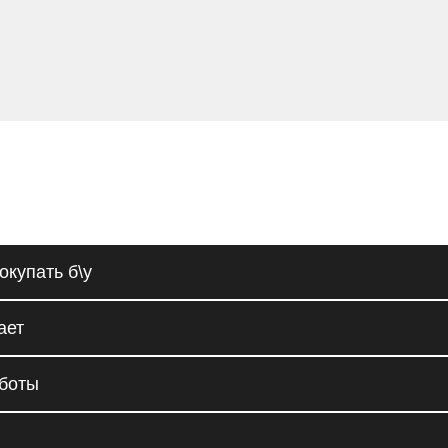
окупать б\у
ает
аботы