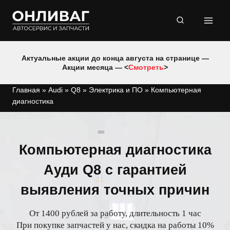
Перейти
к
содержимому
Актуальные акции до конца августа на странице —
Акции месяца — <
Смотреть
>
Главная
»
Audi
»
Q8
»
Электрика и ПО
»
Компьютерная
диагностика
Компьютерная диагностика
Ауди Q8 с гарантией
выявления точных причин
От 1400 рублей за работу, длительность 1 час
При покупке запчастей у нас, скидка на работы 10%