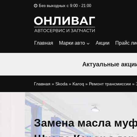
Перейти
Без выходных с 9:00 - 21:00
к
содержимому
Главная
Марки авто
Акции
Прайс ли
Актуальные акции
Главная
»
Skoda
»
Karoq
»
Ремонт трансмиссии
»
Замена масла муф