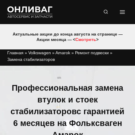
Перейти
к
содержимому
Актуальные акции до конца августа на странице —
Акции месяца — <
Смотреть
>
Главная
»
Volkswagen
»
Amarok
»
Ремонт подвески
»
Замена стабилизаторов
Профессиональная замена
втулок и стоек
стабилизаторовс гарантией
6 месяцев на Фольксваген