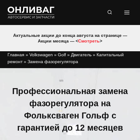
Перейти
к
содержимому
Актуальные акции до конца августа на странице —
Акции месяца — <
Смотреть
>
Главная
»
Volkswagen
»
Golf
»
Двигатель
»
Капитальный
ремонт
»
Замена фазорегулятора
Профессиональная замена
фазорегулятора на
Фольксваген Гольф с
гарантией до 12 месяцев