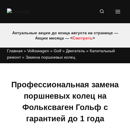
Перейти
к
содержимому
Актуальные акции до конца августа на странице —
Акции месяца — <
Смотреть
>
Главная
»
Volkswagen
»
Golf
»
Двигатель
»
Капитальный
ремонт
»
Замена поршневых колец
Профессиональная замена
поршневых колец на
Фольксваген Гольф с
гарантией до 1 года