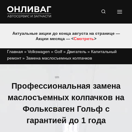
Перейти
к
содержимому
Актуальные акции до конца августа на странице —
Акции месяца — <
Смотреть
>
Главная
»
Volkswagen
»
Golf
»
Двигатель
»
Капитальный
ремонт
»
Замена маслосъемных колпачков
Профессиональная замена
маслосъемных колпачков на
Фольксваген Гольф с
гарантией до 1 года