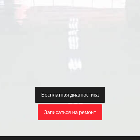
а
К
у
д
р
о
в
с
к
и
й
Бесплатная диагностика
Записаться на ремонт