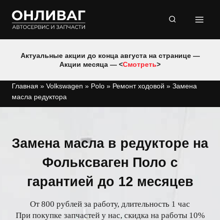
Перейти
к
содержимому
Актуальные акции до конца августа на странице —
Акции месяца — <
Смотреть
>
Главная
»
Volkswagen
»
Polo
»
Ремонт ходовой
»
Замена
масла редуктора
Замена масла в редукторе на
Фольксваген Поло с
гарантией до 12 месяцев
От 800 рублей за работу, длительность 1 час
При покупке запчастей у нас, скидка на работы 10%