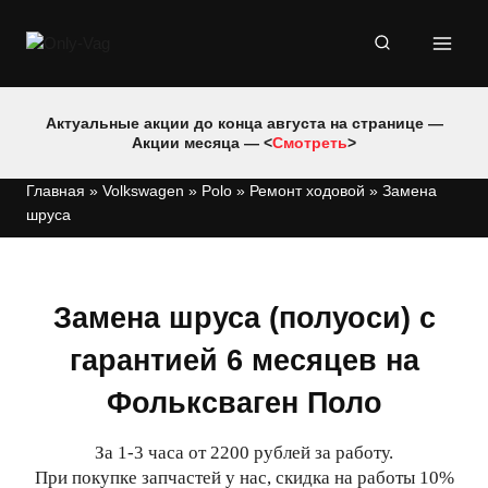
Перейти
к
содержимому
Актуальные акции до конца августа на странице —
Акции месяца — <
Смотреть
>
Главная
»
Volkswagen
»
Polo
»
Ремонт ходовой
»
Замена
шруса
Замена шруса (полуоси) с
гарантией 6 месяцев на
Фольксваген Поло
За 1-3 часа от 2200 рублей за работу.
При покупке запчастей у нас, скидка на работы 10%