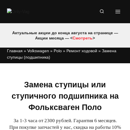
Перейти
к
содержимому
Актуальные акции до конца августа на странице —
Акции месяца — <
Смотреть
>
Главная
»
Volkswagen
»
Polo
»
Ремонт ходовой
»
Замена
ступицы (подшипника)
Замена ступицы или
ступичного подшипника на
Фольксваген Поло
За 1-3 часа от 2300 рублей. Гарантия 6 месяцев.
При покупке запчастей у нас, скидка на работы 10%