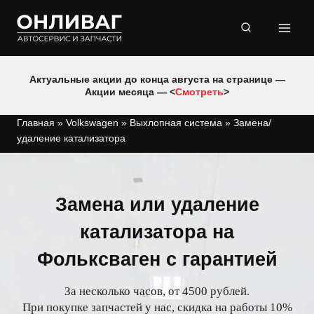
Перейти
к
содержимому
Актуальные акции до конца августа на странице —
Акции месяца — <
Смотреть
>
Главная
»
Volkswagen
»
Выхлопная система
»
Замена/
удаление катализатора
Замена или удаление
катализатора на
Фольксваген с гарантией
За несколько часов, от 4500 рублей.
При покупке запчастей у нас, скидка на работы 10%