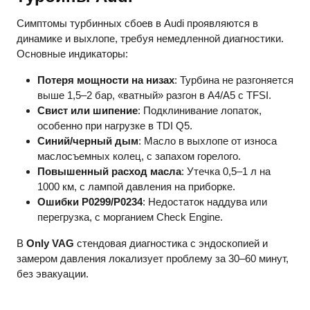
Симптомы турбинных сбоев в Audi проявляются в
динамике и выхлопе, требуя немедленной диагностики.
Основные индикаторы:
Потеря мощности на низах
: Турбина не разгоняется
выше 1,5–2 бар, «ватный» разгон в A4/A5 с TFSI.
Свист или шипение
: Подклинивание лопаток,
особенно при нагрузке в TDI Q5.
Синий/черный дым
: Масло в выхлопе от износа
маслосъемных колец, с запахом горелого.
Повышенный расход масла
: Утечка 0,5–1 л на
1000 км, с лампой давления на приборке.
Ошибки P0299/P0234
: Недостаток наддува или
перегрузка, с морганием Check Engine.
В
Only VAG
стендовая диагностика с эндоскопией и
замером давления локализует проблему за 30–60 минут,
без эвакуации.