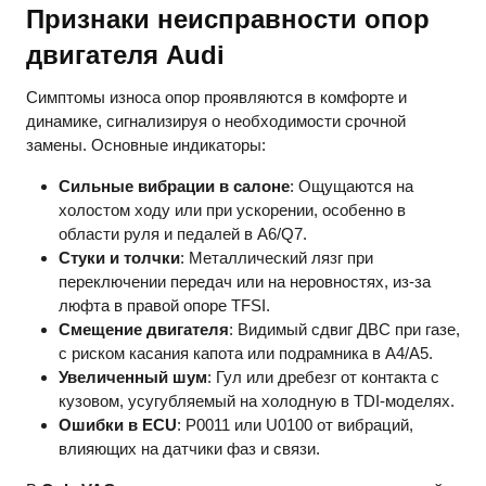
Признаки неисправности опор
двигателя Audi
Симптомы износа опор проявляются в комфорте и
динамике, сигнализируя о необходимости срочной
замены. Основные индикаторы:
Сильные вибрации в салоне
: Ощущаются на
холостом ходу или при ускорении, особенно в
области руля и педалей в A6/Q7.
Стуки и толчки
: Металлический лязг при
переключении передач или на неровностях, из-за
люфта в правой опоре TFSI.
Смещение двигателя
: Видимый сдвиг ДВС при газе,
с риском касания капота или подрамника в A4/A5.
Увеличенный шум
: Гул или дребезг от контакта с
кузовом, усугубляемый на холодную в TDI-моделях.
Ошибки в ECU
: P0011 или U0100 от вибраций,
влияющих на датчики фаз и связи.