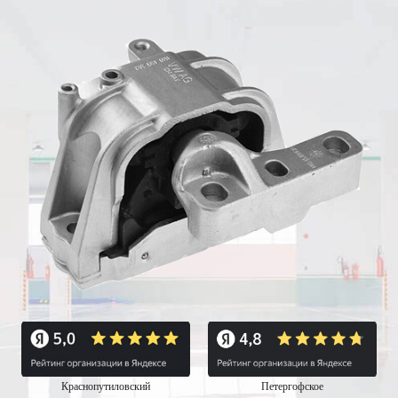
Краснопутиловский
Петергофское