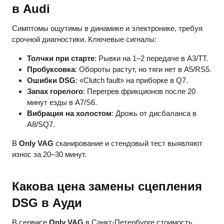
в Audi
Симптомы ощутимы в динамике и электронике, требуя
срочной диагностики. Ключевые сигналы:
Толчки при старте
: Рывки на 1–2 передаче в A3/TT.
Пробуксовка
: Обороты растут, но тяги нет в A5/RS5.
Ошибки DSG
: «Clutch fault» на приборке в Q7.
Запах горелого
: Перегрев фрикционов после 20
минут езды в A7/S6.
Вибрация на холостом
: Дрожь от дисбаланса в
A8/SQ7.
В
Only VAG
сканирование и стендовый тест выявляют
износ за 20–30 минут.
Какова цена замены сцепления
DSG в Ауди
В сервисе
Only VAG
в Санкт-Петербурге стоимость