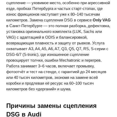
сцепление — уязвимое место, особенно при агрессивной
езде, пробках Петербурга и частых старт-стопах, где
износ фрикционов наступает уже к 80–140 тысячам
километров. Замена сцепления DSG в сервисе
Only VAG
в Санкт-Петербурге — это полная разборка, дефектовка,
установка оригинального комплекта (LUK, Sachs или
VAG) с адаптацией в ODIS и балансировкой,
возвращающая плавность и защиту от рывков. Услуга
охватывает A3, A4, A5, A6, A7, Q3, Q5, Q7, RS, S-серии с
DSG-6/7 (S-tronic), где изношенное сцепление
провоцирует толчки, ошибки Mechatronic и перегрев.
Работа занимает 3–6 часов, включает промывку,
фотоотчёт и тест на стенде, с гарантией до 24 месяцев
или 40 тысяч километров, экономя на замене всей
коробки и продлевая её ресурс на 60–100 тысяч
километров без «дерганий» и шума.
Причины замены сцепления
DSG в Audi