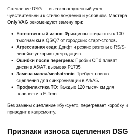
Сцепление DSG — высоконагруженный узел,
чувствительный к стилю вождения и условиям. Мастера
Only VAG
рекомендуют замену при:
Естественный износ
: Фрикционы стираются к 100
тысячам км в Q5/Q7 от городских старт-стопов.
Агрессивная езда
: Дрифт и резкие разгоны в RS/S-
линейке ускоряют деградацию.
Ошибки после перегрева
: Пробки СПб плавят
диски в A6/A7, вызывая P1735.
Замена масла/меchatronic
: Требует нового
сцепления для синхронизации в A4/A5.
Профилактика ТО
: Каждые 120 тысяч км для
плавности в E-Tron.
Без замены сцепление «буксует», перегревает коробку и
приводит к капремонту.
Признаки износа сцепления DSG