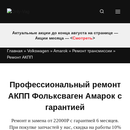
Перейти
к
содержимому
Актуальные акции до конца августа на странице —
Акции месяца — <
Смотреть
>
Главная
»
Volkswagen
»
Amarok
»
Ремонт трансмиссии
»
Ремонт АКПП
Профессиональный ремонт
АКПП Фольксваген Амарок с
гарантией
Ремонт и замена от 22000Р с гарантией 6 месяцев.
При покупке запчастей у нас, скидка на работы 10%