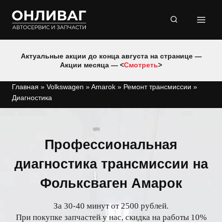
Перейти
к
содержимому
Актуальные акции до конца августа на странице —
Акции месяца — <
Смотреть
>
Главная
»
Volkswagen
»
Amarok
»
Ремонт трансмиссии
»
Диагностика
Профессиональная
диагностика трансмиссии на
Фольксваген Амарок
За 30-40 минут от 2500 рублей.
При покупке запчастей у нас, скидка на работы 10%