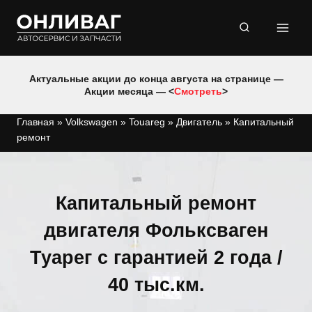
Перейти
к
содержимому
Актуальные акции до конца августа на странице —
Акции месяца — <
Смотреть
>
Главная
»
Volkswagen
»
Touareg
»
Двигатель
»
Капитальный
ремонт
Капитальный ремонт
двигателя Фольксваген
Туарег с гарантией 2 года /
40 тыс.км.