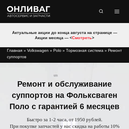
Перейти
к
содержимому
Актуальные акции до конца августа на странице —
Акции месяца — <
Смотреть
>
Главная
»
Volkswagen
»
Polo
»
Тормозная система
»
Ремонт
суппортов
Ремонт и обслуживание
суппортов на Фольксваген
Поло с гарантией 6 месяцев
Быстро за 1-2 часа, от 1950 рублей.
При покупке запчастей у нас скидка на работы 10%