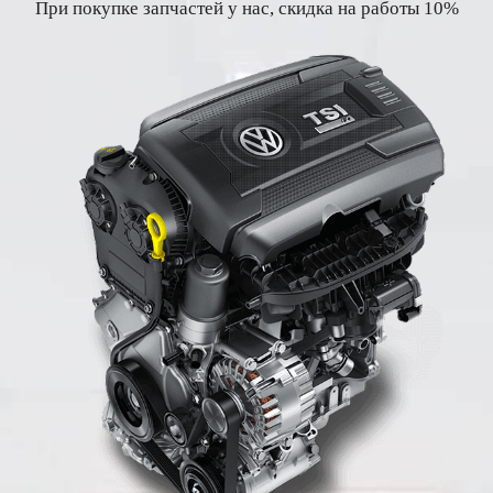
При покупке запчастей у нас, скидка на работы 10%
К
р
а
с
н
о
п
у
т
и
л
о
в
с
к
и
й