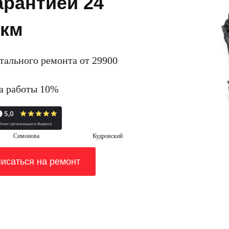
арантией 24
 км
итального ремонта от 29900
на работы 10%
Симонова
Кудровский
исаться на ремонт