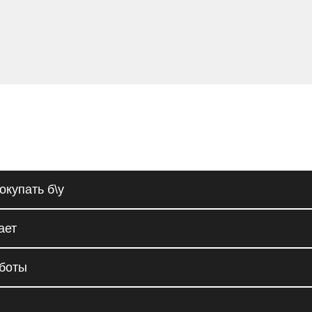
окупать б\у
ает
аботы